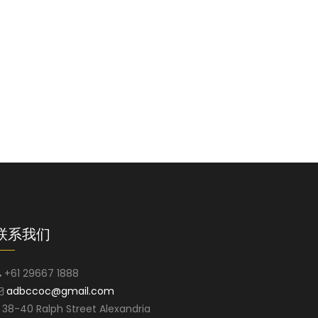
联系我们
+61 29667 1888
adbccoc@gmail.com
38-40 Ralph Street Alexandria