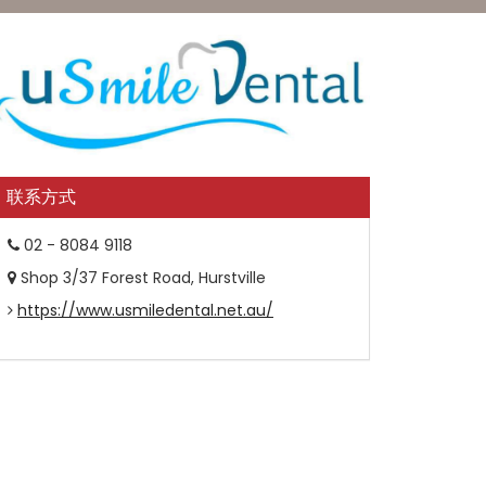
联系方式
02 - 8084 9118
Shop 3/37 Forest Road, Hurstville
https://www.usmiledental.net.au/